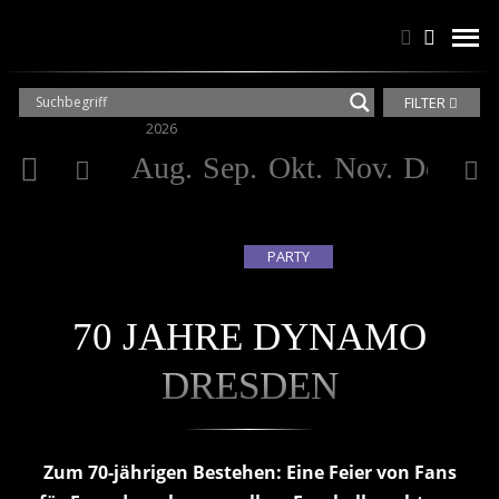
Suchen
Suchen
men
FILTER
2026
20
Aug.
Sep.
Okt.
Nov.
Dez.
Ja
PARTY
70 JAHRE DYNAMO
DRESDEN
Zum 70-jährigen Bestehen: Eine Feier von Fans