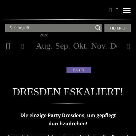
Suchen
Suchen
men
FILTER
2026
20
Aug.
Sep.
Okt.
Nov.
Dez.
Ja
PARTY
DRESDEN ESKALIERT!
Die einzige Party Dresdens, um gepflegt
durchzudrehen!