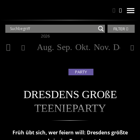
Suchen
Suchen
men
FILTER
2026
20
Aug.
Sep.
Okt.
Nov.
Dez.
Ja
PARTY
DRESDENS GROßE
TEENIEPARTY
Früh übt sich, wer feiern will: Dresdens größte