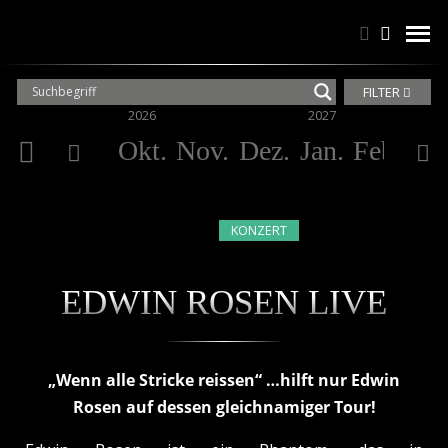
Suchen
Suchen
men
FILTER
2026
2027
Okt.
Nov.
Dez.
Jan.
Feb.
Mä
KONZERT
EDWIN ROSEN LIVE
„Wenn alle Stricke reissen“ …hilft nur Edwin
Rosen auf dessen gleichnamiger Tour!