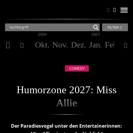
Suchen
Suchen
men
FILTER
2026
2027
Okt.
Nov.
Dez.
Jan.
Feb.
Mä
COMEDY
Humorzone 2027: Miss
Allie
Der Paradiesvogel unter den Entertainerinnen: