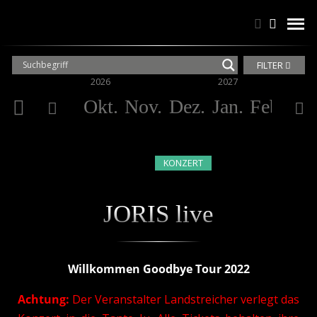
Suchen
Suchen
men
FILTER
2026
2027
Okt.
Nov.
Dez.
Jan.
Feb.
Mä
KONZERT
JORIS live
Willkommen Goodbye Tour 2022
Achtung:
Der Veranstalter Landstreicher verlegt das