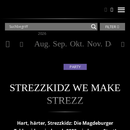
Suchen
Suchen
men
FILTER
2026
20
Aug.
Sep.
Okt.
Nov.
Dez.
Ja
PARTY
STREZZKIDZ WE MAKE
STREZZ
Hart, härter, Strezzkidz: Die Magdeburger