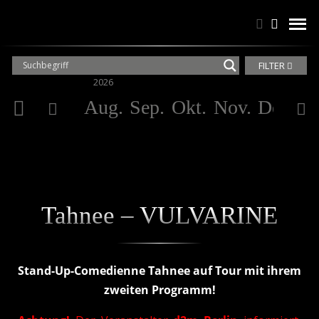
Suchen
Suchen
men
FILTER
2026
20
Aug.
Sep.
Okt.
Nov.
Dez.
Ja
Tahnee – VULVARINE
Stand-Up-Comedienne Tahnee auf Tour mit ihrem
zweiten Programm!