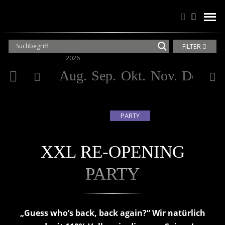
Suchen
Suchen
men
FILTER
2026
20
Aug.
Sep.
Okt.
Nov.
Dez.
Ja
PARTY
XXL RE-OPENING
PARTY
„Guess who’s back, back again?“ Wir natürlich