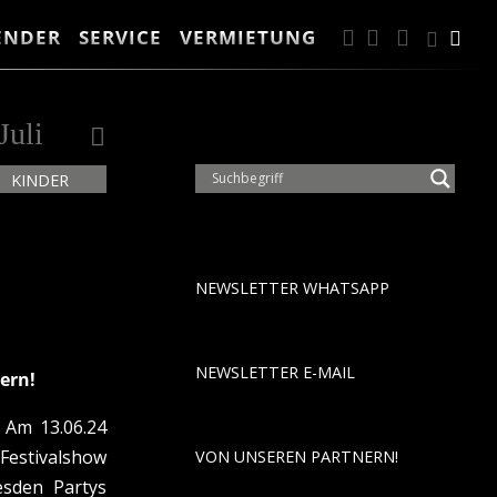
ENDER
SERVICE
VERMIETUNG
FACEBOOK
INSTAGRA
ANFAH
Suc
Suche
Juli
KINDER
NEWSLETTER WHATSAPP
NEWSLETTER E-MAIL
ern!
 Am 13.06.24
Festivalshow
VON UNSEREN PARTNERN!
esden Partys