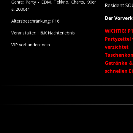
Genre: Party - E
DM, Tekkno, Charts, 90er
Resident S
& 2000er
Der Vorverka
Altersbeschränkung: P16
WICHTIG! P1
Veranstalter: H&K Nachterlebnis
Partyzettel
VIP vorhanden: nein
verzichte
Taschenkon
Getränke & 
schnellen Ei