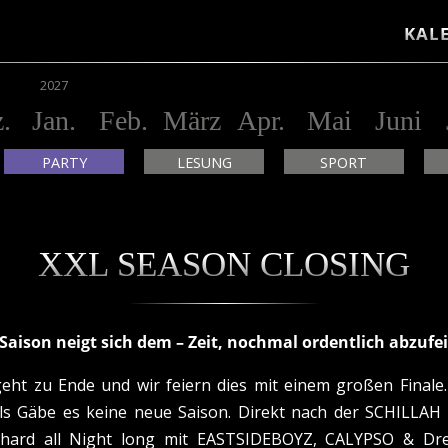
KAL
2027
.
Jan.
Feb.
März
Apr.
Mai
Juni
PARTY
LESUNG
SPORT
XXL SEASON CLOSING
 Saison neigt sich dem – Zeit, nochmal ordentlich abzufei
geht zu Ende und wir feiern dies mit einem großen Finale.
 als Gäbe es keine neue Saison. Direkt nach der SCHILLAH 
 hard all Night long mit EASTSIDEBOYZ, CALYPSO & Dr