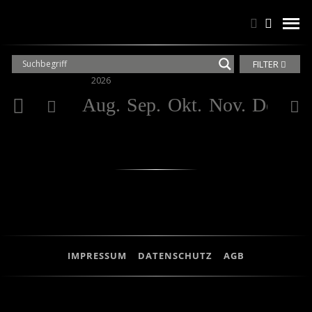
Suchen
Suchen
men
FILTER
2026
20
Aug.
Sep.
Okt.
Nov.
Dez.
Ja
IMPRESSUM
DATENSCHUTZ
AGB