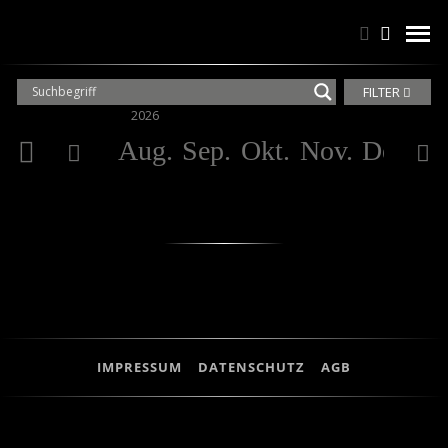
Suchen
Suchen
men
FILTER
2026
20
Aug.
Sep.
Okt.
Nov.
Dez.
Ja
IMPRESSUM
DATENSCHUTZ
AGB