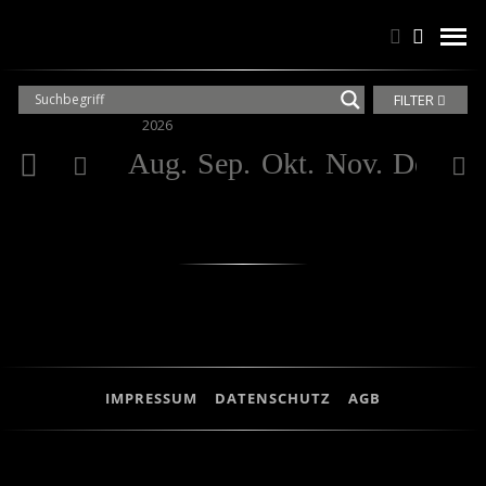
Suchen
Suchen
men
FILTER
2026
20
Aug.
Sep.
Okt.
Nov.
Dez.
Ja
IMPRESSUM
DATENSCHUTZ
AGB