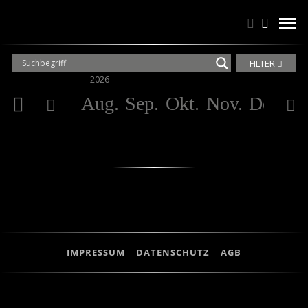
Suchen
Suchen
men
FILTER
2026
20
Aug.
Sep.
Okt.
Nov.
Dez.
Ja
IMPRESSUM
DATENSCHUTZ
AGB