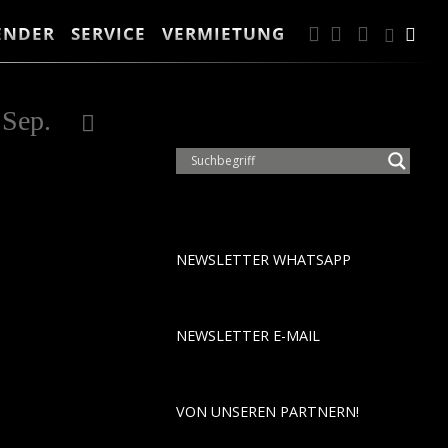
ENDER
SERVICE
VERMIETUNG
FACEBOOK
INSTAGRA
ANFAH
Suc
Suche
2028
Sep.
Okt.
Nov.
Dez.
Jan.
Feb.
NEWSLETTER WHATSAPP
NEWSLETTER E-MAIL
VON UNSEREN PARTNERN!