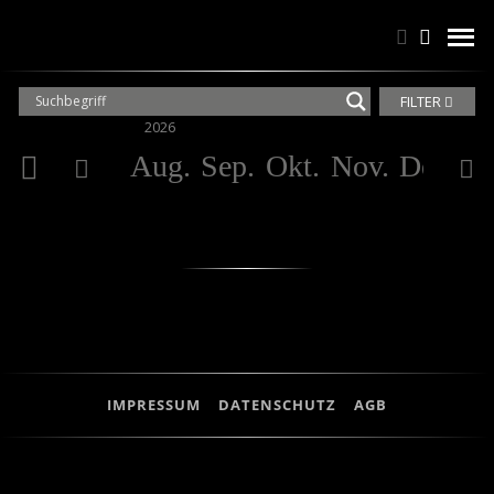
Suchen
Suchen
men
FILTER
2026
20
Aug.
Sep.
Okt.
Nov.
Dez.
Ja
IMPRESSUM
DATENSCHUTZ
AGB