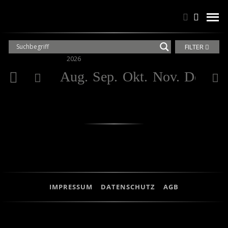
Suchen
Suchen
men
FILTER
2026
20
Aug.
Sep.
Okt.
Nov.
Dez.
Ja
IMPRESSUM
DATENSCHUTZ
AGB