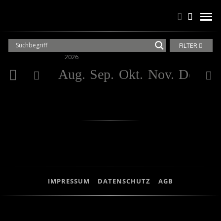
Suchen
Suchen
men
FILTER
2026
20
Aug.
Sep.
Okt.
Nov.
Dez.
Ja
IMPRESSUM
DATENSCHUTZ
AGB