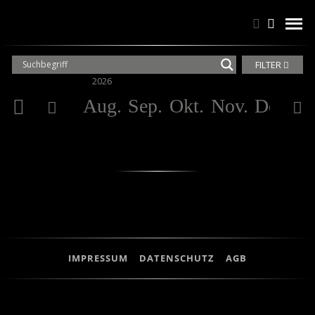
Suchen
Suchen
men
FILTER
2026
20
Aug.
Sep.
Okt.
Nov.
Dez.
Ja
IMPRESSUM
DATENSCHUTZ
AGB