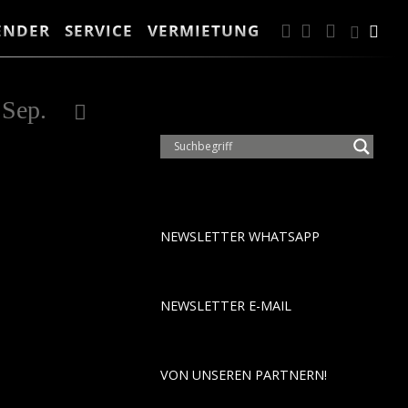
ENDER
SERVICE
VERMIETUNG
FACEBOOK
INSTAGRA
ANFAH
Suc
Suche
2028
Sep.
Okt.
Nov.
Dez.
Jan.
Feb.
NEWSLETTER WHATSAPP
NEWSLETTER E-MAIL
VON UNSEREN PARTNERN!