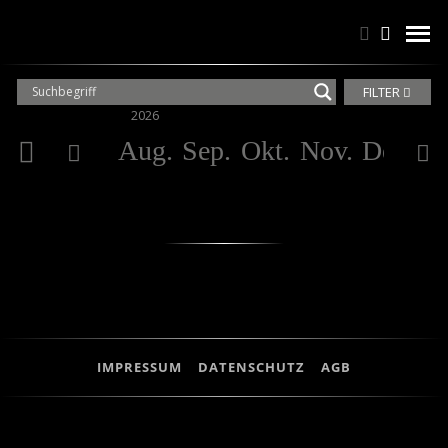
Suchen
Suchen
men
FILTER
2026
20
Aug.
Sep.
Okt.
Nov.
Dez.
Ja
IMPRESSUM
DATENSCHUTZ
AGB