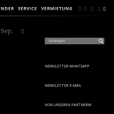
ENDER
SERVICE
VERMIETUNG
FACEBOOK
INSTAGRA
ANFAH
Suc
Suche
2028
Sep.
Okt.
Nov.
Dez.
Jan.
Feb.
NEWSLETTER WHATSAPP
NEWSLETTER E-MAIL
VON UNSEREN PARTNERN!