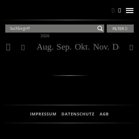
Suchen
Suchen
men
FILTER
2026
20
Aug.
Sep.
Okt.
Nov.
Dez.
Ja
IMPRESSUM
DATENSCHUTZ
AGB