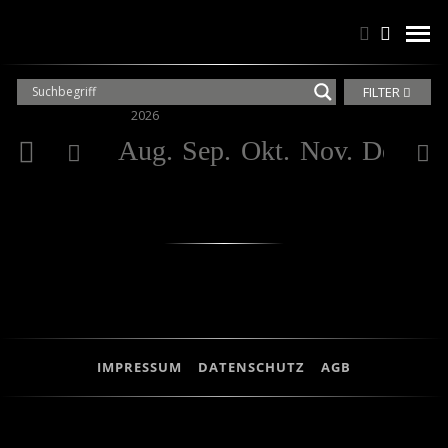
Suchen
Suchen
men
FILTER
2026
20
Aug.
Sep.
Okt.
Nov.
Dez.
Ja
IMPRESSUM
DATENSCHUTZ
AGB