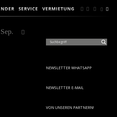
ENDER
SERVICE
VERMIETUNG
FACEBOOK
INSTAGRA
ANFAH
Suc
Suche
2028
Sep.
Okt.
Nov.
Dez.
Jan.
Feb.
NEWSLETTER WHATSAPP
NEWSLETTER E-MAIL
VON UNSEREN PARTNERN!