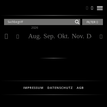
Suchen
Suchen
men
FILTER
2026
20
Aug.
Sep.
Okt.
Nov.
Dez.
Ja
IMPRESSUM
DATENSCHUTZ
AGB